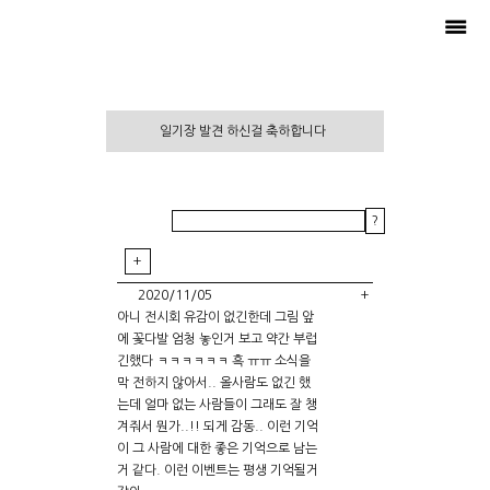
일기장 발견 하신걸 축하합니다
?
+
2020/11/05
+
아니 전시회 유감이 없긴한데 그림 앞
에 꽃다발 엄청 놓인거 보고 약간 부럽
긴했다 ㅋㅋㅋㅋㅋㅋ 흑 ㅠㅠ 소식을
입
막 전하지 않아서.. 올사람도 없긴 했
력
는데 얼마 없는 사람들이 그래도 잘 챙
겨줘서 뭔가..!! 되게 감동.. 이런 기억
비밀글
이 그 사람에 대한 좋은 기억으로 남는
거 같다. 이런 이벤트는 평생 기억될거