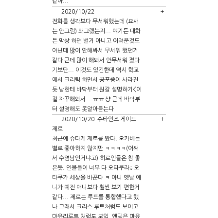
같아...
2020/10/22
+
전화를 생각보다 무서워했는데 (요새
는 안그럼) 왜그랬는지... 얘기든 대화
든 막상 하면 별거 아니고 어려운것도
아닌데 많이 안해봐서 무서워 했던거
같다 근데 많이 해봐서 안무서워 졌다
기보단... 이것도 있긴한데 역시 학교
에서 크리틱 하면서 공포증이 사라진
듯 남한테 바닥부터 뭔갈 설명하기<이
걸 자꾸해와서 ...ㅠㅠ 샹 근데 바닥부
터 설명해도 못알아듣는다
슈타인즈 게이트
2020/10/20
+
제로
최근에 슈타게 제로를 봤다. 오카베는
별로 좋아하지 않지만 ㅋㅋㅋㅋ(어째
서 수염남인거냐고) 히로인들은 참 좋
은듯. 인물들이 너무 다 오타쿠라;; 오
타쿠가 세상을 바꾼다 ㅋ 아니 옛날 애
니가 예전 애니보다 훨씬 보기 편한거
같다... 제로는 루트를 통합했다고 했
나 그래서 크리스 루트처럼도 보이고
마유리루트 처럼도 보임. 엔딩은 마유