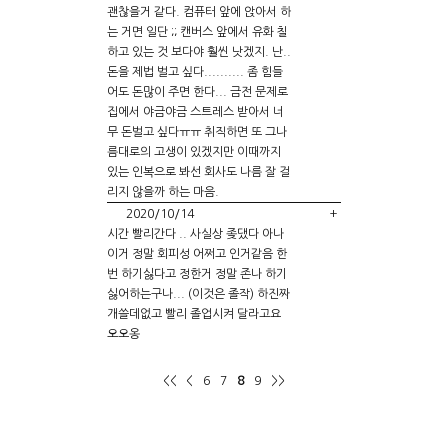
괜찮을거 같다. 컴퓨터 앞에 앉아서 하
는 거면 일단 ;; 캔버스 앞에서 유화 칠
하고 있는 것 보다야 훨씬 낫겠지. 난..
돈을 제법 벌고 싶다.......... 좀 힘들
어도 돈많이 주면 한다... 금전 문제로
집에서 야금야금 스트레스 받아서 너
무 돈벌고 싶다ㅠㅠ 취직하면 또 그나
름대로의 고생이 있겠지만 이때까지
있는 인복으로 봐선 회사도 나름 잘 걸
리지 않을까 하는 마음.
2020/10/14
+
시간 빨리간다 .. 사실상 좆댔다 아나
이거 정말 회피성 어쩌고 인거같음 한
번 하기싫다고 정한거 정말 존나 하기
싫어하는구나... (이것은 졸작) 하진짜
개쓸데없고 빨리 졸업시켜 달라고요
오오옹
6
7
8
9