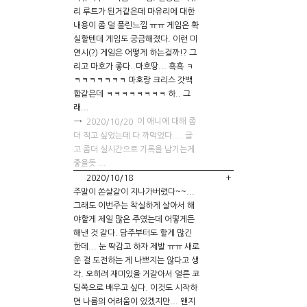
리 루트가 된거같은데 마유리에 대한
내용이 좀 덜 풀린느낌 ㅠㅠ 게임은 확
실할텐데 게임도 궁금해졌다. 이런 미
연시(?) 게임은 어떻게 하는걸까!? 그
리고 마호가 좋다..마호땅... 흑흑 ㅋ
ㅋㅋㅋㅋㅋㅋㅋ 마호랑 크리스 갓백
합같은데 ㅋㅋㅋㅋㅋㅋㅋㅋ 하.. 그
래...
→
이 애니에 대해 좀
2020/10/20
더 적고 싶었는데 다 까먹었다.... 글
고 좀더 실시간으로 기록을 남기는게
좋을듯 ...
2020/10/18
+
주말이 쏜살같이 지나가버렸다~~...
그래도 이번주는 착실하게 살아서 해
야할게 제일 많은 주였는데 어떻게든
해낸 것 같다. 담주부터도 할게 많긴
한데... 눈 딱감고 하자 제발 ㅠㅠ 새로
운 걸 도전하는 게 나쁘지는 않다고 생
각. 오히려 재미있을 거같아서 얼른 코
딩쪽으로 배우고 싶다. 이것도 시작하
면 나름의 어려움이 있겠지만... 왠지